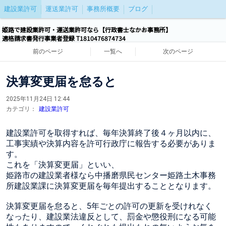
建設業許可
運送業許可
事務所概要
ブログ
姫路で建設業許可・運送業許可なら【行政書士なかお事務所】
適格請求書発行事業者登録 T1810476874734
前のページ
一覧へ
次のページ
決算変更届を怠ると
2025年11月24日 12:44
カテゴリ：
建設業許可
建設業許可を取得すれば、毎年決算終了後４ヶ月以内に、
工事実績や決算内容を許可行政庁に報告する必要がありま
す。
これを「決算変更届」といい、
姫路市の建設業者様なら中播磨県民センター姫路土木事務
所建設業課に決算変更届を毎年提出することとなります。
決算変更届を怠ると、5年ごとの許可の更新を受けれなく
なったり、建設業法違反として、罰金や懲役刑になる可能