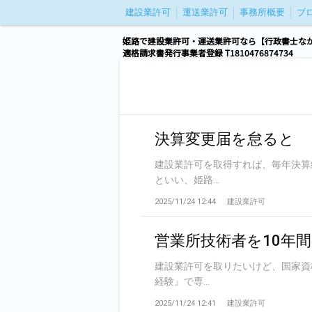
建設業許可
運送業許可
事務所概要
ブ
姫路で建設業許可・運送業許可なら【行政書士な
適格請求書発行事業者登録 T1810476874734
決算変更届を怠ると
建設業許可を取得すれば、毎年決算
といい、姫路...
2025/11/24 12:44
建設業許可
営業所技術者を10年
建設業許可を取りたいけど、国家資
経験』で専...
2025/11/24 12:41
建設業許可